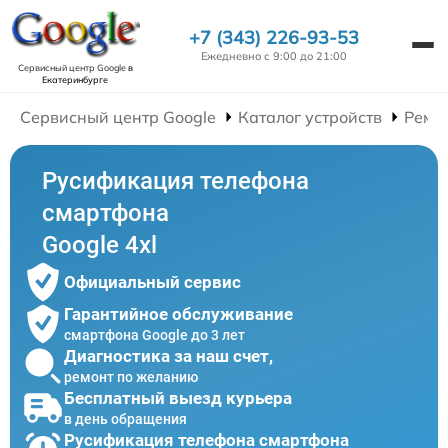
+7 (343) 226-93-53
Ежедневно с 9:00 до 21:00
Сервисный центр Google
в
Екатеринбурге
Сервисный центр Google
Каталог устройств
Ремо
Русификация телефона
смартфона
Google 4xl
Официальный сервис
Гарантийное обслуживание
смартфона Google до 3 лет
Диагностика за наш счет,
ремонт по желанию
Бесплатный выезд курьера
в день обращения
Русификация телефона смартфона