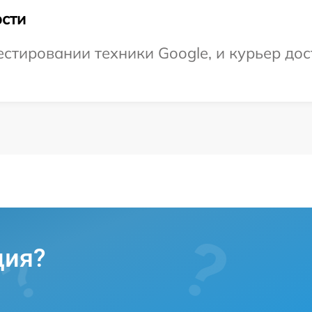
сти
тировании техники Google, и курьер дост
ция?