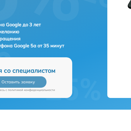
а Google до 3 лет
 желанию
бращения
ртфона
Google 5a от 35 минут
я со специалистом
Оставить заявку
есь c
политикой конфиденциальности