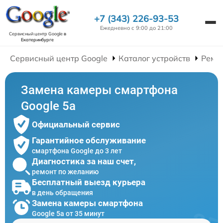
+7 (343) 226-93-53
Ежедневно с 9:00 до 21:00
Сервисный центр Google
в
Екатеринбурге
Сервисный центр Google
Каталог устройств
Ремо
Замена камеры смартфона
Google 5a
Официальный сервис
Гарантийное обслуживание
смартфона Google до 3 лет
Диагностика за наш счет,
ремонт по желанию
Бесплатный выезд курьера
в день обращения
Замена камеры смартфона
Google 5a от 35 минут