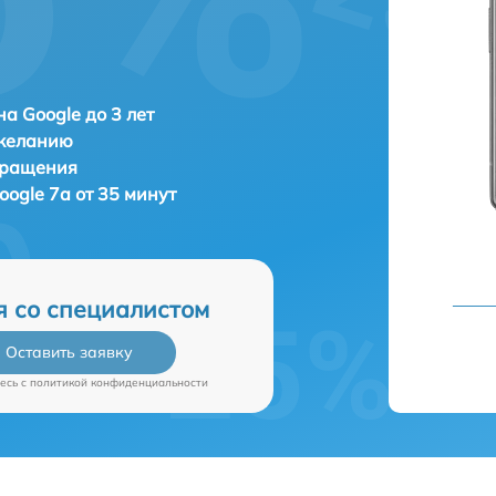
а Google до 3 лет
 желанию
бращения
oogle 7a от 35 минут
я со специалистом
Оставить заявку
есь c
политикой конфиденциальности