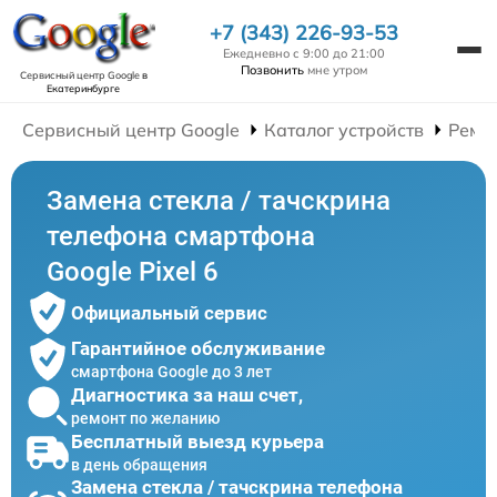
+7 (343) 226-93-53
Ежедневно с 9:00 до 21:00
Позвонить
мне утром
Сервисный центр Google
в
Екатеринбурге
Сервисный центр Google
Каталог устройств
Ремо
Замена стекла / тачскрина
телефона смартфона
Google Pixel 6
Официальный сервис
Гарантийное обслуживание
смартфона Google до 3 лет
Диагностика за наш счет,
ремонт по желанию
Бесплатный выезд курьера
в день обращения
Замена стекла / тачскрина телефона