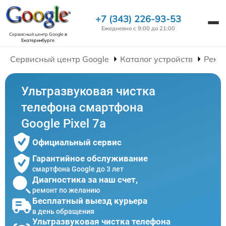
+7 (343) 226-93-53
Ежедневно с 9:00 до 21:00
Сервисный центр Google
в
Екатеринбурге
Сервисный центр Google
Каталог устройств
Ремо
Ультразвуковая чистка
телефона смартфона
Google Pixel 7a
Официальный сервис
Гарантийное обслуживание
смартфона Google до 3 лет
Диагностика за наш счет,
ремонт по желанию
Бесплатный выезд курьера
в день обращения
Ультразвуковая чистка телефона