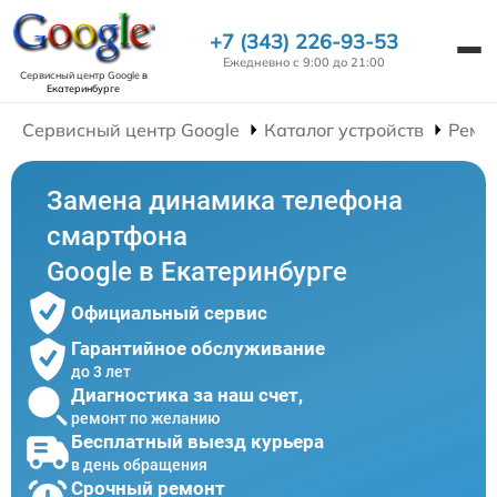
+7 (343) 226-93-53
Ежедневно с 9:00 до 21:00
Сервисный центр Google
в
Екатеринбурге
Сервисный центр Google
Каталог устройств
Ремо
Замена динамика телефона
смартфона
Google в Екатеринбурге
Официальный сервис
Гарантийное обслуживание
до 3 лет
Диагностика за наш счет,
ремонт по желанию
Бесплатный выезд курьера
в день обращения
Срочный ремонт